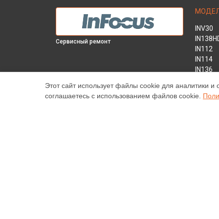
МОДЕ
INV30
IN138H
Сервисный ремонт
IN112
IN114
IN136
IN1044
Этот сайт использует файлы cookie для аналитики и 
IN1046
соглашаетесь с использованием файлов cookie.
Поли
IN2138
INL146
Наш центр специализируется на ремонте и техническ
высококачественные услуги постгарантийного ремонт
цены, указанные на нашем сайте, не являются оконч
торговая марка Infocus, упоминаемая на нашем сайт
© 2026 Специализированный сервисный центр по ремо