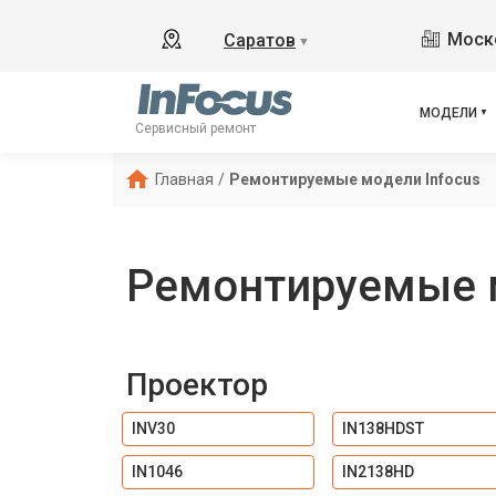
Моско
Саратов
▼
МОДЕЛИ
Сервисный ремонт
Главная
/
Ремонтируемые модели Infocus
Ремонтируемые м
Проектор
INV30
IN138HDST
IN1046
IN2138HD