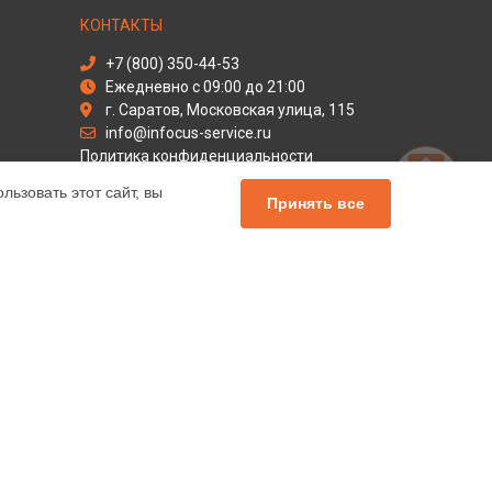
КОНТАКТЫ
+7 (800) 350-44-53
Ежедневно с 09:00 до 21:00
г. Саратов, Московская улица, 115
info@infocus-service.ru
Политика конфиденциальности
ьзовать этот сайт, вы
Способы оплаты
Принять все
льный сервис Infocus, мы предлагаем
чных продуктов Инфокус. Обратите внимание, что
сь с нашими менеджерами. Также стоит отметить, что
елей.