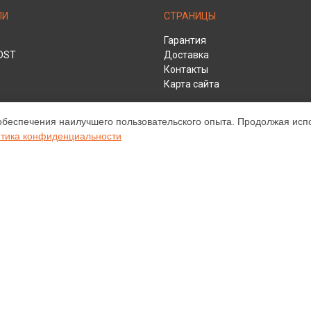
ЛИ
СТРАНИЦЫ
Гарантия
DST
Доставка
Контакты
Карта сайта
обеспечения наилучшего пользовательского опыта. Продолжая испол
тика конфиденциальности
HD
ом обслуживании устройств Infocus. Хотя мы и не представляем официа
а, включая диагностику, техническое обслуживание и настройку разли
ательными; для получения актуальной информации, пожалуйста, свяжите
е, зарегистрирована и используется нами только для информационных ц
нту Infocus.